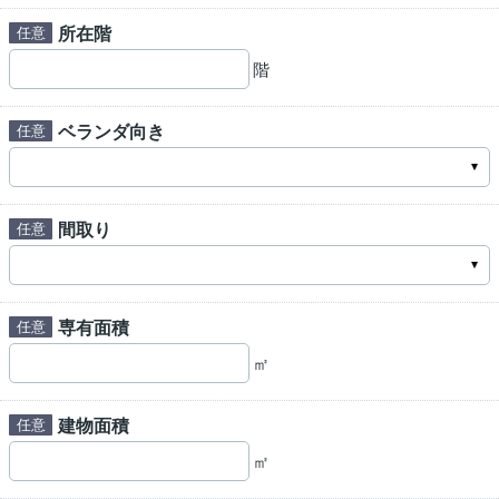
所在階
階
ベランダ向き
間取り
専有面積
㎡
建物面積
㎡