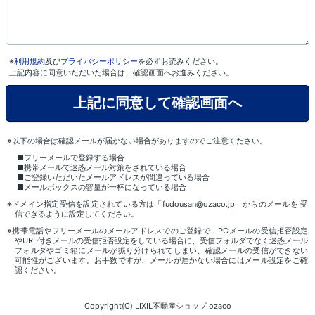
※
利用規約
及び
プライバシーポリシー
を必ずお読みください。
上記内容に同意いただいた場合は、確認画面へお進みください。
※以下の場合は確認メールが届かない場合がありますのでご注意ください。
■フリーメールで登録する場合
■携帯メールで迷惑メール対策をされている場合
■ご登録いただいたメールアドレスが間違っている場合
■メールボックスの容量が一杯になっている場合
※ドメイン指定受信を設定されている方は「fudousan@ozaco.jp」からのメールを 受
信できるように設定してください。
※携帯電話やフリーメールのメールアドレスでのご登録で、PCメールの受信拒否設定
やURL付きメールの受信拒否設定をしている場合に、受信フォルダでなく迷惑メール
フォルダやゴミ箱にメールが振り分けられてしまい、確認メールの受信ができない
可能性がございます。お手数ですが、メールが届かない場合にはメール設定をご確
認ください。
Copyright(C) LIXIL不動産ショップ ozaco