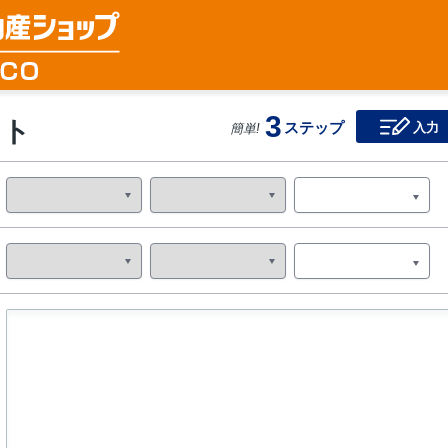
3
スト
ステップ
入力
簡単!