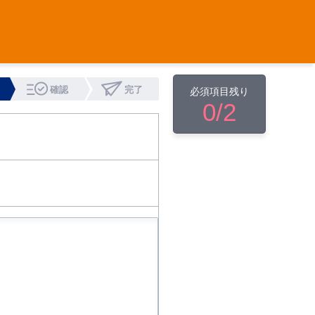
確認
完了
必須項目残り
0
/2