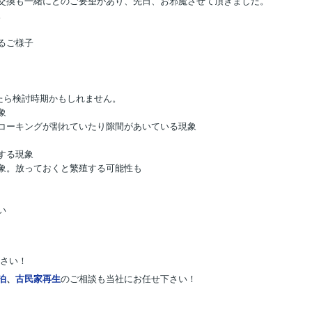
交換も一緒にとのご要望があり、先日、お邪魔させて頂きました。
。
るご様子
ったら検討時期かもしれません。
象
コーキングが割れていたり隙間があいている現象
する現象
象。放っておくと繁殖する可能性も
い
さい！
泊
、
古民家再生
のご相談も当社にお任せ下さい！