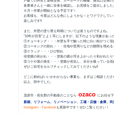
戸建ての外壁と屋根塗装、カーポートの補修、換気口交換の
各業者さんと一緒に全体を確認し、お見積をご提出しました
６月～作業が開始となる予定です✨
お客様も、今度はどんな色にしようかな～とワクワクしてい
楽しみです‼
また、外壁の塗り替え時期については迷うものですよね。
”10年が目安”とよく耳にしますが、以下のような現象があ
①チョーキング・・・外壁を手で触った時に白い粉がつく現
②コーキングの割れ・・・目地や窓周りなどの隙間を埋める
③クラック・・・ひび割れ
④塗膜の剥がれ・・・塗装の膜が浮き上がったり剥がれたり
⑤コケや藻の発生・・・塗膜が劣化し、水分を吸っている現
ぜひご自宅をセルフチェックしてみてくださいね‼️
どこに頼めばいいかわからない事案も、まずはご相談くださ
以上、田中でした。
ozaco
茂原市・長生郡の不動産のことなら
にお任せ下
新築
、
リフォーム、リノベーション
、
工場・店舗・倉庫
、
民
Instagram
・
Facebook
も更新中です！ぜひご覧ください！