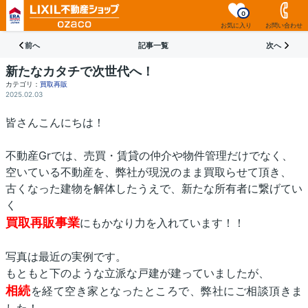
0
お気に入り
お問い合わせ
前へ
記事一覧
次へ
新たなカタチで次世代へ！
カテゴリ：
買取再販
2025.02.03
皆さんこんにちは！
不動産Grでは、売買・賃貸の仲介や物件管理だけでなく、
空いている不動産を、弊社が現況のまま買取らせて頂き、
古くなった建物を解体したうえで、新たな所有者に繋げてい
く
買取再販事業
にもかなり力を入れています！！
写真は最近の実例です。
もともと下のような立派な戸建が建っていましたが、
相続
を経て空き家となったところで、弊社にご相談頂きま