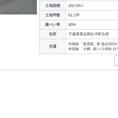
土地面積
202.00㎡
土地坪数
61.1坪
建ぺい率
60%
住所
千葉県長生郡白子町古所
外房線 「新茂原」駅 徒歩161分
交通
外房線 「大網」駅 バス40分 白