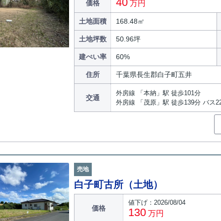
40
価格
万円
土地面積
168.48㎡
土地坪数
50.96坪
建ぺい率
60%
住所
千葉県長生郡白子町五井
外房線 「本納」駅 徒歩101分
交通
外房線 「茂原」駅 徒歩139分 バス
売地
白子町古所（土地）
値下げ：2026/08/04
価格
130
万円