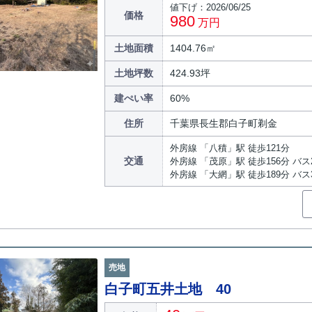
値下げ：2026/06/25
価格
980
万円
土地面積
1404.76㎡
土地坪数
424.93坪
建ぺい率
60%
住所
千葉県長生郡白子町剃金
外房線 「八積」駅 徒歩121分
交通
外房線 「茂原」駅 徒歩156分 バス
外房線 「大網」駅 徒歩189分 バス
売地
白子町五井土地 40