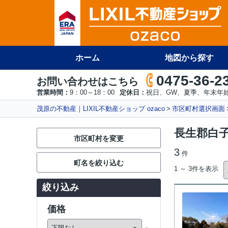
ホーム
地図から探す
0475-36-2
お問い合わせはこちら
営業時間：
9：00～18：00
定休日：
祝日、GW、夏季、年末年
茂原の不動産｜LIXIL不動産ショップ ozaco
市区町村選択画面
長生郡白
市区町村を変更
3
件
町名を絞り込む
1 ～ 3件を表示
絞り込み
価格