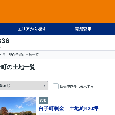
エリアから探す
売却査定
336
始
長生郡白子町の土地一覧
子町の土地一覧
販売中以外も表示する
売地
白子町剃金 土地約420坪