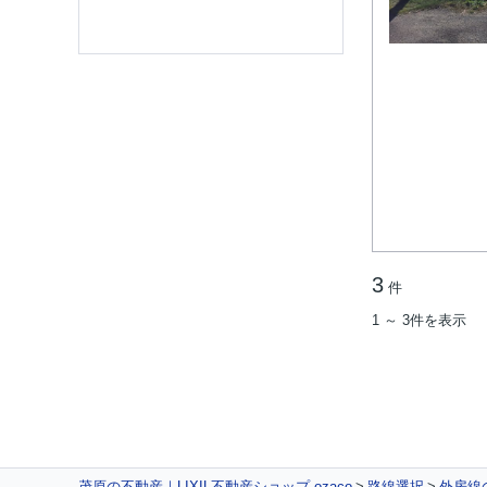
3
件
1 ～ 3件を表示
茂原の不動産｜LIXIL不動産ショップ ozaco
路線選択
外房線