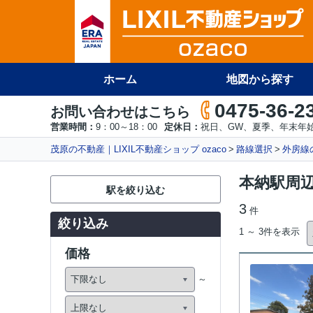
ホーム
地図から探す
0475-36-2
お問い合わせはこちら
営業時間：
9：00～18：00
定休日：
祝日、GW、夏季、年末年
茂原の不動産｜LIXIL不動産ショップ ozaco
路線選択
外房線
本納駅周
駅を絞り込む
3
件
絞り込み
1 ～ 3件を表示
価格