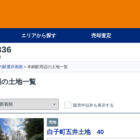
エリアから探す
売却査定
336
始
の駅選択画面
本納駅周辺の土地一覧
辺の土地一覧
販売中以外も表示する
売地
白子町五井土地 40