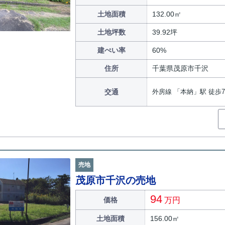
土地面積
132.00㎡
土地坪数
39.92坪
建ぺい率
60%
住所
千葉県茂原市千沢
交通
外房線 「本納」駅 徒歩7
売地
茂原市千沢の売地
94
価格
万円
土地面積
156.00㎡