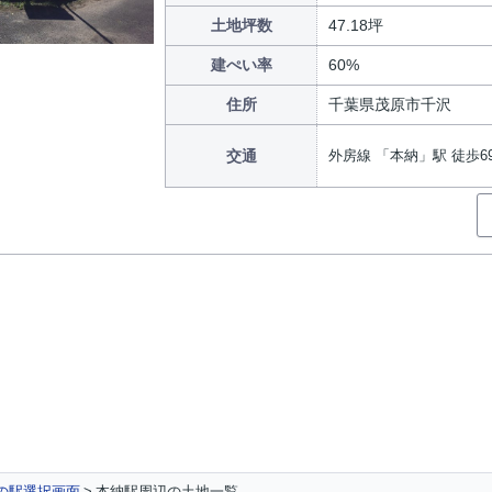
土地坪数
47.18坪
建ぺい率
60%
住所
千葉県茂原市千沢
交通
外房線 「本納」駅 徒歩6
の駅選択画面
本納駅周辺の土地一覧