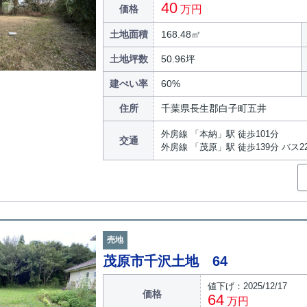
40
価格
万円
土地面積
168.48㎡
土地坪数
50.96坪
建ぺい率
60%
住所
千葉県長生郡白子町五井
外房線 「本納」駅 徒歩101分
交通
外房線 「茂原」駅 徒歩139分 バス
売地
茂原市千沢土地 64
値下げ：2025/12/17
価格
64
万円