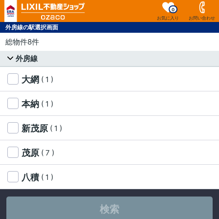
0
お気に入り
お問い合わせ
外房線の駅選択画面
総物件8件
外房線
大網
( 1 )
本納
( 1 )
新茂原
( 1 )
茂原
( 7 )
八積
( 1 )
検索