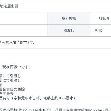
農地法届出要
一般媒介
取引態様
相談
引渡し
/ 公営水道 / 都市ガス
。現在商談中です。
積にて引渡し
姿にて引渡し
示
適合責任の免除
売主撤去
歴あり（令和元年水害時、宅盤上約10㎝浸水）
郷小学校(約729ｍ / 徒歩10分)、茂原市立南中学校(約2,659ｍ / 徒歩