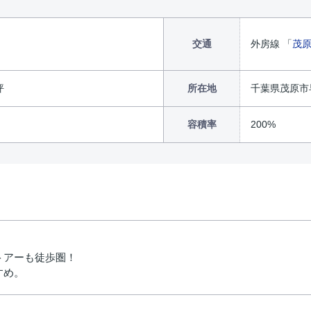
交通
外房線 「
茂
坪
所在地
千葉県茂原市早
容積率
200%
トアーも徒歩圏！
すめ。