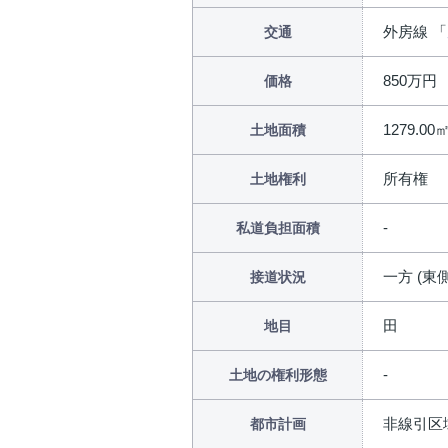
外房線 「
交通
850万円
価格
1279.00
土地面積
所有権
土地権利
私道負担面積
一方 (東側
接道状況
田
地目
土地の権利形態
非線引区
都市計画