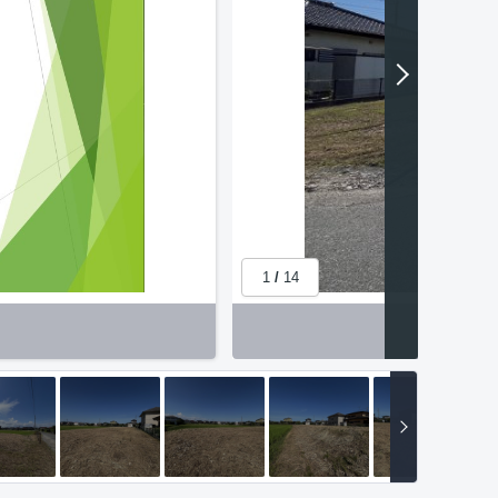
1
/
14