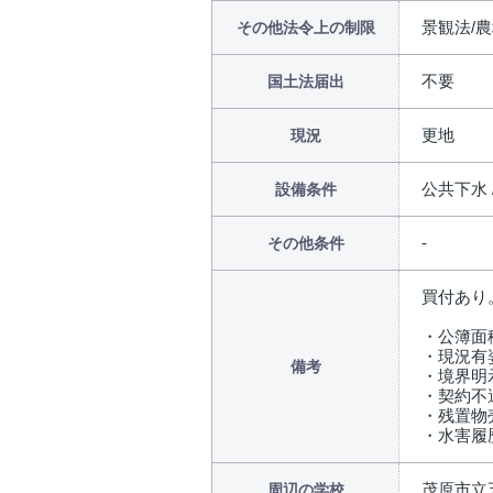
景観法/
その他法令上の制限
不要
国土法届出
更地
現況
公共下水 
設備条件
その他条件
買付あり
・公簿面
・現況有
備考
・境界明
・契約不
・残置物
・水害履
茂原市立五
周辺の学校