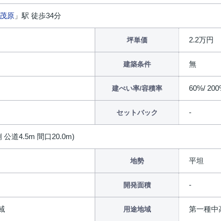
茂原
」駅 徒歩34分
2.2万円
坪単価
㎡
無
建築条件
60%/ 20
建ぺい率/容積率
セットバック
 公道4.5m 間口20.0m)
平坦
地勢
開発面積
域
第一種中
用途地域