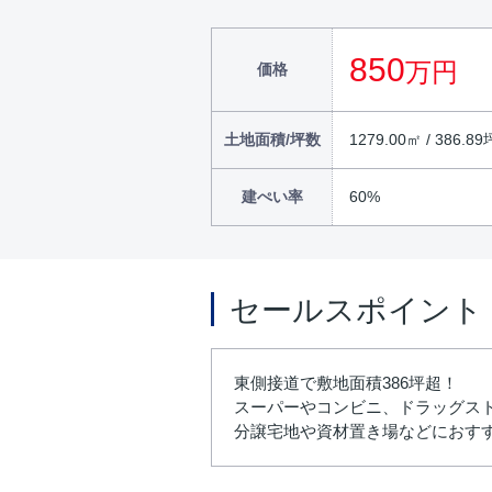
850
万円
価格
土地面積/坪数
1279.00㎡ / 386.89
建ぺい率
60%
セールスポイント
東側接道で敷地面積386坪超！
スーパーやコンビニ、ドラッグス
分譲宅地や資材置き場などにおす