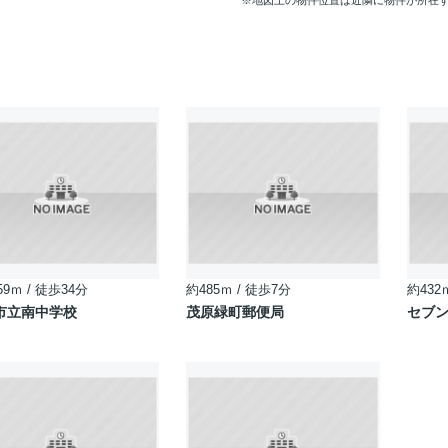
※地図上の物件位置は近隣に物件が所在
59ｍ / 徒歩34分
約485ｍ / 徒歩7分
約432
市立南中学校
茂原緑町郵便局
セブ