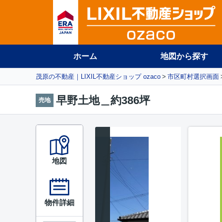
ホーム
地図から探す
茂原の不動産｜LIXIL不動産ショップ ozaco
市区町村選択画面
早野土地＿約386坪
売地
地図
物件詳細