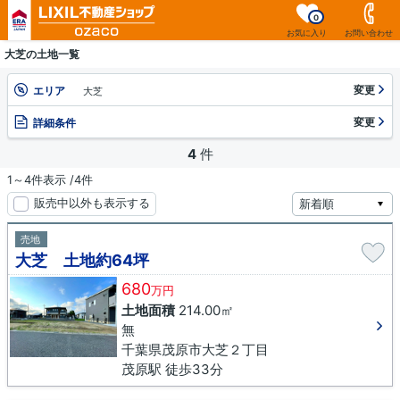
0
お気に入り
お問い合わせ
大芝の土地一覧
変更
エリア
大芝
変更
詳細条件
4
件
1～4件表示 /4件
販売中以外も表示する
売地
大芝 土地約64坪
680
万円
土地面積
214.00㎡
無
千葉県茂原市大芝２丁目
茂原駅 徒歩33分