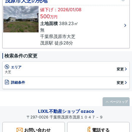
茂原市大芝の売地
値下げ：2026/01/08
500
万円
土地面積
389.23㎡
無
千葉県茂原市大芝
茂原駅 徒歩28分
検索条件の変更
エリア
変更
大芝
詳細条件
変更
ページトップ
LIXIL不動産ショップ ozaco
〒297-0026 千葉県茂原市茂原１０４７－９
お問い合わせ
電話する