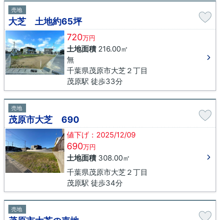
売地
大芝 土地約65坪
720
万円
土地面積
216.00㎡
無
千葉県茂原市大芝２丁目
茂原駅 徒歩33分
売地
茂原市大芝 690
値下げ：2025/12/09
690
万円
土地面積
308.00㎡
千葉県茂原市大芝２丁目
茂原駅 徒歩34分
売地