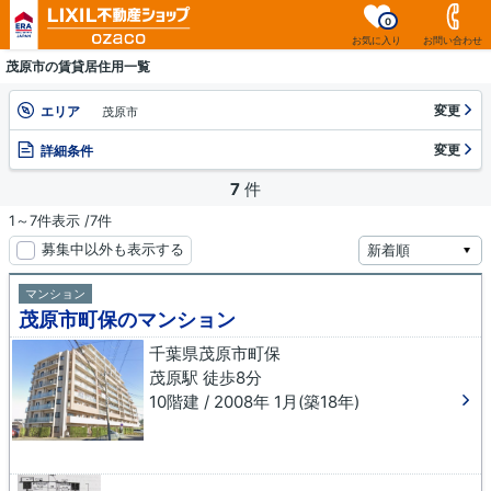
0
お気に入り
お問い合わせ
茂原市の賃貸居住用一覧
変更
エリア
茂原市
変更
詳細条件
7
件
1～7件表示 /7件
募集中以外も表示する
マンション
茂原市町保のマンション
千葉県茂原市町保
茂原駅 徒歩8分
10階建 / 2008年 1月(築18年)