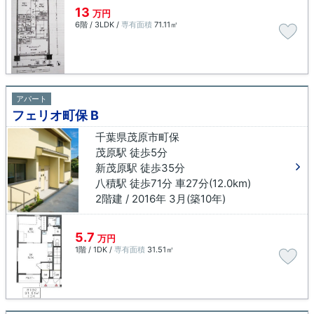
13
万円
6階 / 3LDK /
専有面積
71.11㎡
アパート
フェリオ町保 B
千葉県茂原市町保
茂原駅 徒歩5分
新茂原駅 徒歩35分
八積駅 徒歩71分 車27分(12.0km)
2階建 / 2016年 3月(築10年)
5.7
万円
1階 / 1DK /
専有面積
31.51㎡