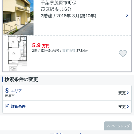
千葉県茂原市町保
茂原駅 徒歩6分
2階建 / 2016年 3月(築10年)
5.9
万円
2階 / 1DK+S(納戸) /
専有面積
37.84㎡
検索条件の変更
エリア
変更
茂原市
詳細条件
変更
ページトップ