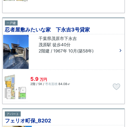
一戸建
忍者屋敷みたいな家 下永吉3号貸家
千葉県茂原市下永吉
茂原駅 徒歩40分
2階建 / 1967年 10月(築58年)
5.9
万円
2階 / 5K /
専有面積
84.08㎡
アパート
フェリオ町保_B202